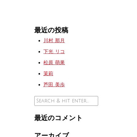
最近の投稿
川村 那月
下光 リコ
松原 萌果
茉莉
芦田 美歩
最近のコメント
アーカイブ