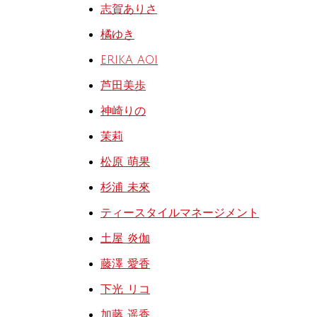
志賀ありさ
橘ゆき
ERIKA AOI
芦田美歩
神崎りの
茉莉
松原 萌果
杉浦 未來
ティースタイルマネージメント
土屋 炎伽
藤澤 愛香
下光 リコ
加藤 遥香