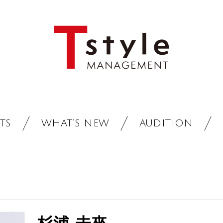
TS
WHAT’S NEW
AUDITION