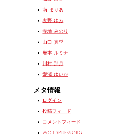
南 まりあ
友野 ゆみ
寺地 みのり
山口 真季
岩本 ルミナ
川村 那月
愛澤 ゆいか
メタ情報
ログイン
投稿フィード
コメントフィード
WordPress.org