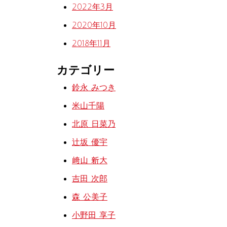
2022年3月
2020年10月
2018年11月
カテゴリー
鈴永 みつき
米山千陽
北原 日菜乃
辻󠄀坂 優宇
﨑山 新大
吉田 次郎
森 公美子
小野田 享子