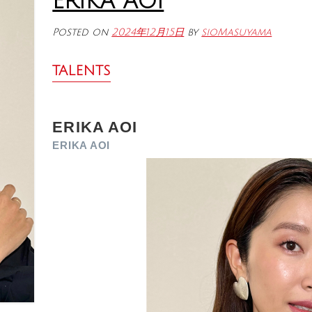
ERIKA AOI
Posted on
2024年12月15日
by
sioMasuyama
TALENTS
ERIKA AOI
ERIKA AOI