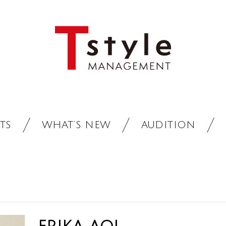
TS
WHAT’S NEW
AUDITION