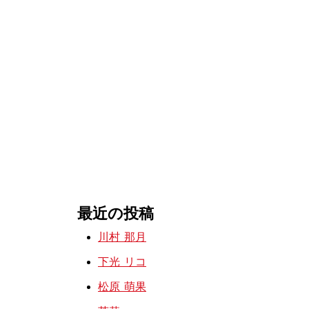
最近の投稿
川村 那月
下光 リコ
松原 萌果