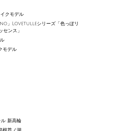
 メイクモデル
rino」Lovetulleシリーズ「色っぽリ
ッセンス」
デル
クモデル
ル 新高輪
箱根芦ノ湖