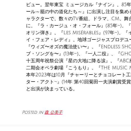
ビュー。翌年東宝 ミュージカル『ナイン』、85
ール～籠の中の道化たち～』に出演し注目を集め
ャラクターで、数々のTV番組、ドラマ、CM、舞
に、『ラ・カージュ・オ・フォール』(‘85年~)
オリン弾き』、『Les Misérables』(‘97年
イ・フェア・レディ』、地球ゴージャスプロデユー
『ウィズ〜オズの魔法使い〜』、『Endless S
ブ・ソングを〜』(‘13年~)、『一人二役』、『G
十五周年祝祭公演『星の大地に降る涙』、『ABC座20
二期会オペラ劇場『こうもり』、『THE MUSIC
本年2023年は10月『チャーリーとチョコレート
ター・アクト~』(‘14年 第40回菊田一夫演劇賞
と出演が決まっている。
Posted in
森 公美子