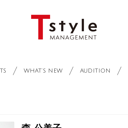
TS
WHAT’S NEW
AUDITION