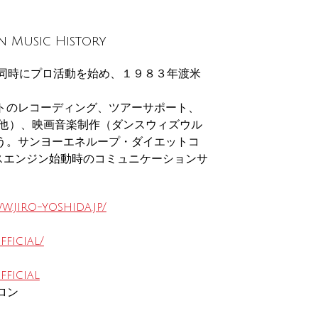
Music History
と同時にプロ活動を始め、１９８３年渡米
トのレコーディング、ツアーサポート、
、他）、映画音楽制作（ダンスウィズウル
う。サンヨーエネループ・ダイエットコ
サスエンジン始動時のコミュニケーションサ
w.jiro-yoshida.jp/
ficial/
fficial
サロン