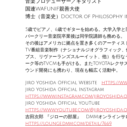
音楽プロデューサー／ギタリスト
国連WAFUNIF親善大使
博士（音楽史）Doctor of Philosophy in 
5歳でピアノ、6歳でギターを始める。大学入学
バークリー音楽院卒業後は同学院講師も務める。
その後はアメリカに拠点を置き多くのアーティス
TV番組音楽制作（ナショナルジオグラフィック
ブス、リヴァーランズスルーイット、他）を行な
ーク等のTVCMも手がける。またTOYOTAレク
ウンド開発にも携わり、現在も幅広く活動中。
Jiro Yoshida Official Website
https://ww
Jiro Yoshida Official Instagram
https://www.instagram.com/jiroyoshida.of
Jiro Yoshida Official YouTube
https://www.youtube.com/@jiroyoshida.o
吉田次郎 『ジローの部屋』 DMMオンライン
https://lounge.dmm.com/detail/7669