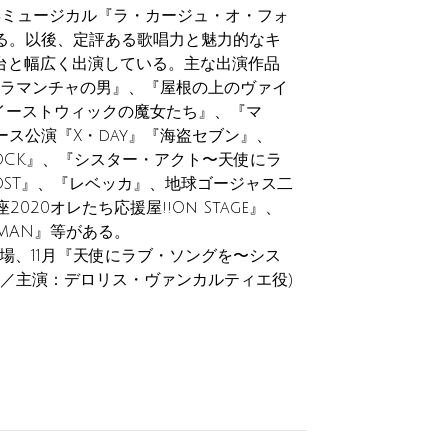
年ミュージカル『ラ・カージュ・オ・フォ
る。以後、定評ある歌唱力と魅力的なキ
台と幅広く出演している。主な出演作品
、『ラマンチャの男』、『屋根の上のヴァイ
~)、『イーストウィックの魔女たち』、『マ
ス公演『X・day』『海盗セブン』、
HOCK』、『シスター・アクト〜天使にラ
HOST』、『レベッカ』、地球ゴージャス二
20オレたち応援屋!!On Stage』、
 MAN』等がある。
工場、11月『天使にラブ・ソングを〜シス
受賞／主演：デロリス・ヴァンカルティエ役)