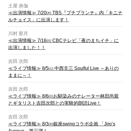
土屋 炎伽
≪出演情報≫ 7/20㈭ TBS『プチブランチ』内「キニナ
ルチョイス」に出演します！
川村 那月
≪出演情報≫ 7/16㈰ CBCテレビ「夜のまちイチ」に
出演しました！！
吉田 次郎
≪ライブ情報≫ 8/5㈯ 中西圭三 Soulful Live ～ありの
ままに～！
吉田 次郎
≪ライブ情報≫ 8/6㈰お馴染みのナレーター林田尚親
とギタリスト吉田次郎との実験的朗読Live！
吉田 次郎
≪ライブ情報≫ 8/3㈭銀座swingコラボ企画 「Jiro’s
Avenue」第三弾！