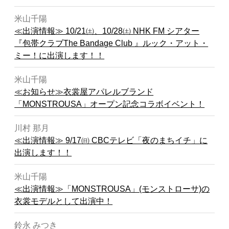
米山千陽
≪出演情報≫ 10/21㈯、10/28㈯ NHK FM シアター
『包帯クラブThe Bandage Club 』ルック・アット・
ミー！に出演します！！
米山千陽
≪お知らせ≫衣裳屋アパレルブランド
「MONSTROUSA」オープン記念コラボイベント！
川村 那月
≪出演情報≫ 9/17㈰ CBCテレビ「夜のまちイチ」に
出演します！！
米山千陽
≪出演情報≫「MONSTROUSA」(モンストローサ)の
衣裳モデルとして出演中！
鈴永 みつき