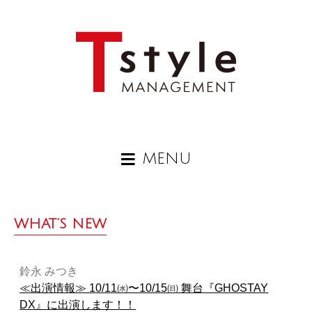
MENU
WHAT’S NEW
鈴永 みつき
≪出演情報≫ 10/11㈬〜10/15㈰ 舞台『GHOSTAY
DX』に出演します！！