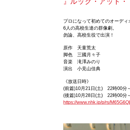
』ルック・アット・
プロになって初めてのオーディ
6人の高校生達の群像劇。
勿論、高校生役で出演！
原作 天童荒太
脚色 三國月々子
音楽 滝澤みのり
演出 小見山佳典
《放送日時》
(前篇)10月21日(土) 22時00
(後篇)10月28日(土) 22時00
https://www.nhk.jp/p/rs/M65G