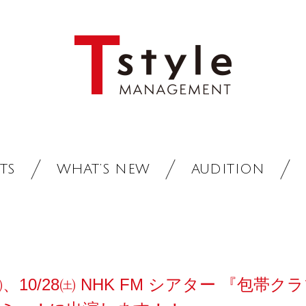
TS
WHAT’S NEW
AUDITION
10/28㈯ NHK FM シアター 『包帯クラブTh