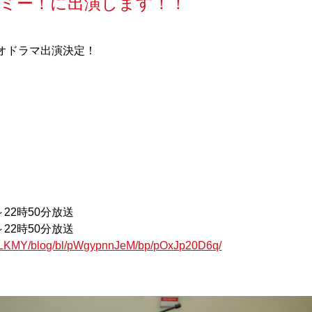
 ミー！に出演します！！
オドラマ出演決定！
分～22時50分放送
分～22時50分放送
6QLKMY/blog/bl/pWgypnnJeM/bp/pOxJp20D6q/