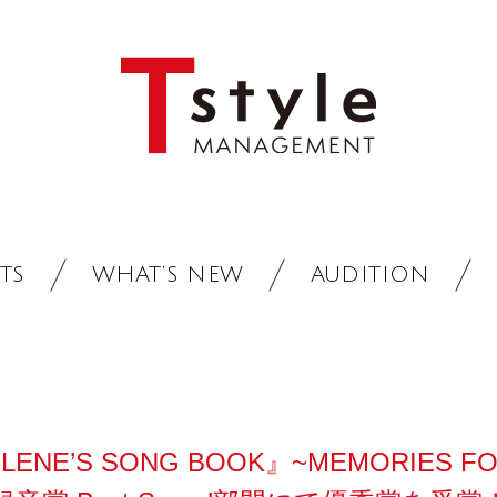
TS
WHAT’S NEW
AUDITION
NE’S SONG BOOK』~MEMORIES F