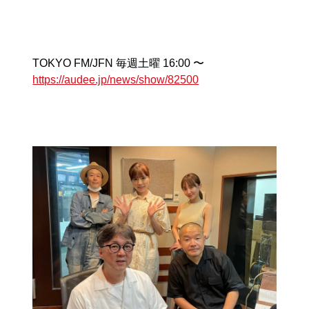
TOKYO FM/JFN 毎週土曜 16:00 〜
https://audee.jp/news/show/82500