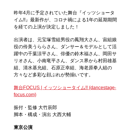
昨年4月に予定されていた舞台『イッツショータ
イム!!』最新作が、コロナ禍による1年の延期期間
を経ての上演が決定しました！
出演者は、元宝塚雪組男役の鳳翔大さん、宙組娘
役の伶美うららさん、ダンサー＆モデルとして活
躍中の千葉涼平さん、俳優の鈴木福さん、岡田サ
リオさん、小南竜平さん、ダンス界から村田雄基
組、清水基允組、石原正幸組、海老原拳人組の
方々など多彩な顔ぶれが勢揃いです。
舞台FOCUS | イッツショータイム!! (dancestage-
focus.com)
振付・監修 大竹辰郎
脚本・構成・演出 大西大輔
東京公演